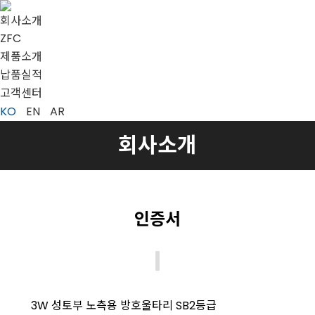
회사소개
ZFC
제품소개
납품실적
고객센터
KO
EN
AR
회사소개
인증서
3W 성토부 노측용 방호울타리 SB2등급