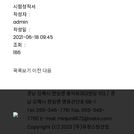
시험성적서
작성자 :
admin
작성일 :
2021-06-18 09:45
조회 :
186
목록보기
이전
다음
경남 김해시 한림면 용덕로302번길 102 / 경
남 김해시 한림면 명동산단로 68-1
Tel. 055-346-7761 Fax. 055-346-
7760 E-mail. minjun9872@nate.com
Copyright (C) 2023 (주)유창스틸산업.